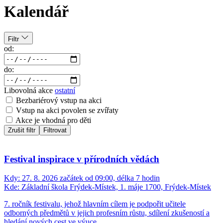
Kalendář
Filtr
od:
do:
Libovolná akce
ostatní
Bezbariérový vstup na akci
Vstup na akci povolen se zvířaty
Akce je vhodná pro děti
Zrušit filtr
Filtrovat
Festival inspirace v přírodních vědách
Kdy:
27. 8. 2026 začátek od 09:00, délka 7 hodin
Kde:
Základní škola Frýdek-Místek, 1. máje 1700, Frýdek-Místek
7. ročník festivalu, jehož hlavním cílem je podpořit učitele
odborných předmětů v jejich profesním růstu, sdílení zkušeností a
hledání nových cest ve výuce.