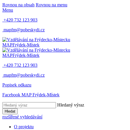
Rovnou na obsah
Rovnou na menu
Menu
+420 732 123 903
mapfm@pobeskydi.cz
MAP
Frýdek-Místek
MAP
Frýdek-Místek
+420 732 123 903
mapfm@pobeskydi.cz
Popisek odkazu
Facebook MAP Frýdek-Místek
Hledaný výraz
Hledat
rozšířené vyhledávání
O projektu