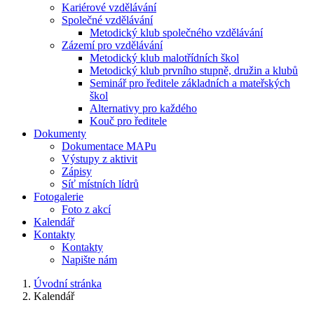
Kariérové vzdělávání
Společné vzdělávání
Metodický klub společného vzdělávání
Zázemí pro vzdělávání
Metodický klub malotřídních škol
Metodický klub prvního stupně, družin a klubů
Seminář pro ředitele základních a mateřských
škol
Alternativy pro každého
Kouč pro ředitele
Dokumenty
Dokumentace MAPu
Výstupy z aktivit
Zápisy
Síť místních lídrů
Fotogalerie
Foto z akcí
Kalendář
Kontakty
Kontakty
Napište nám
Úvodní stránka
Kalendář