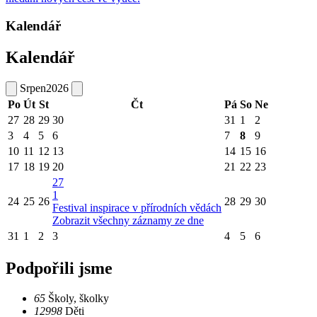
Kalendář
Kalendář
Srpen
2026
Po
Út
St
Čt
Pá
So
Ne
27
28
29
30
31
1
2
3
4
5
6
7
8
9
10
11
12
13
14
15
16
17
18
19
20
21
22
23
27
1
24
25
26
28
29
30
Festival inspirace v přírodních vědách
Zobrazit všechny záznamy ze dne
31
1
2
3
4
5
6
Podpořili jsme
65
Školy, školky
12998
Děti