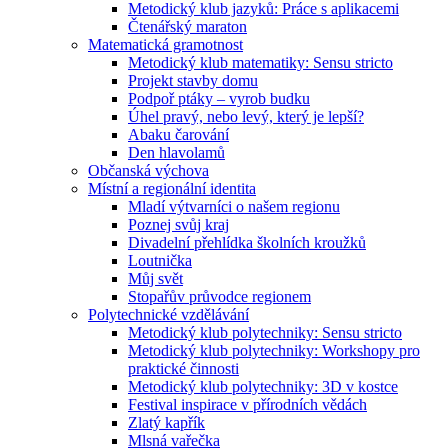
Metodický klub jazyků: Práce s aplikacemi
Čtenářský maraton
Matematická gramotnost
Metodický klub matematiky: Sensu stricto
Projekt stavby domu
Podpoř ptáky – vyrob budku
Úhel pravý, nebo levý, který je lepší?
Abaku čarování
Den hlavolamů
Občanská výchova
Místní a regionální identita
Mladí výtvarníci o našem regionu
Poznej svůj kraj
Divadelní přehlídka školních kroužků
Loutnička
Můj svět
Stopařův průvodce regionem
Polytechnické vzdělávání
Metodický klub polytechniky: Sensu stricto
Metodický klub polytechniky: Workshopy pro
praktické činnosti
Metodický klub polytechniky: 3D v kostce
Festival inspirace v přírodních vědách
Zlatý kapřík
Mlsná vařečka