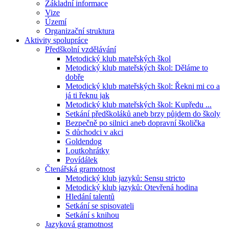
Základní informace
Vize
Území
Organizační struktura
Aktivity spolupráce
Předškolní vzdělávání
Metodický klub mateřských škol
Metodický klub mateřských škol: Děláme to
dobře
Metodický klub mateřských škol: Řekni mi co a
já ti řeknu jak
Metodický klub mateřských škol: Kupředu ...
Setkání předškoláků aneb brzy půjdem do školy
Bezpečně po silnici aneb dopravní školička
S důchodci v akci
Goldendog
Loutkohrátky
Povídálek
Čtenářská gramotnost
Metodický klub jazyků: Sensu stricto
Metodický klub jazyků: Otevřená hodina
Hledání talentů
Setkání se spisovateli
Setkání s knihou
Jazyková gramotnost