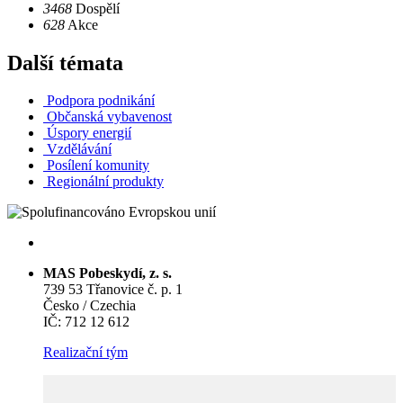
3468
Dospělí
628
Akce
Další témata
Podpora podnikání
Občanská vybavenost
Úspory energií
Vzdělávání
Posílení komunity
Regionální produkty
MAS Pobeskydí, z. s.
739 53 Třanovice č. p. 1
Česko / Czechia
IČ: 712 12 612
Realizační tým