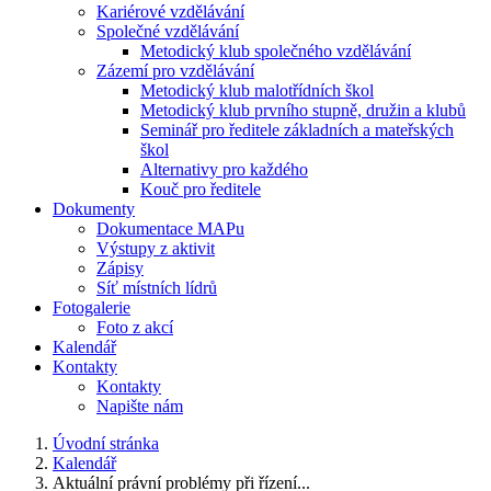
Kariérové vzdělávání
Společné vzdělávání
Metodický klub společného vzdělávání
Zázemí pro vzdělávání
Metodický klub malotřídních škol
Metodický klub prvního stupně, družin a klubů
Seminář pro ředitele základních a mateřských
škol
Alternativy pro každého
Kouč pro ředitele
Dokumenty
Dokumentace MAPu
Výstupy z aktivit
Zápisy
Síť místních lídrů
Fotogalerie
Foto z akcí
Kalendář
Kontakty
Kontakty
Napište nám
Úvodní stránka
Kalendář
Aktuální právní problémy při řízení...