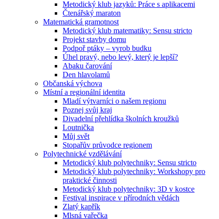
Metodický klub jazyků: Práce s aplikacemi
Čtenářský maraton
Matematická gramotnost
Metodický klub matematiky: Sensu stricto
Projekt stavby domu
Podpoř ptáky – vyrob budku
Úhel pravý, nebo levý, který je lepší?
Abaku čarování
Den hlavolamů
Občanská výchova
Místní a regionální identita
Mladí výtvarníci o našem regionu
Poznej svůj kraj
Divadelní přehlídka školních kroužků
Loutnička
Můj svět
Stopařův průvodce regionem
Polytechnické vzdělávání
Metodický klub polytechniky: Sensu stricto
Metodický klub polytechniky: Workshopy pro
praktické činnosti
Metodický klub polytechniky: 3D v kostce
Festival inspirace v přírodních vědách
Zlatý kapřík
Mlsná vařečka