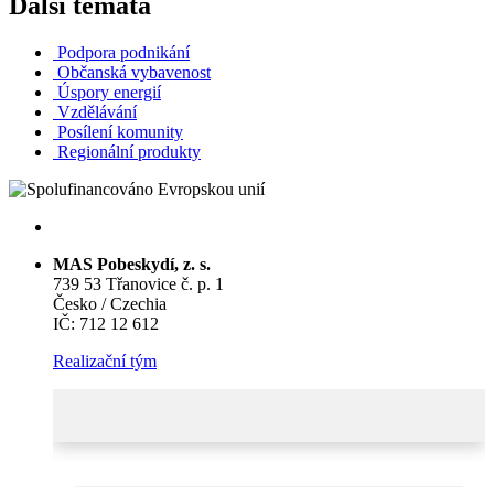
Další témata
Podpora podnikání
Občanská vybavenost
Úspory energií
Vzdělávání
Posílení komunity
Regionální produkty
MAS Pobeskydí, z. s.
739 53 Třanovice č. p. 1
Česko / Czechia
IČ: 712 12 612
Realizační tým