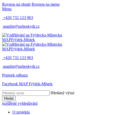
Rovnou na obsah
Rovnou na menu
Menu
+420 732 123 903
mapfm@pobeskydi.cz
MAP
Frýdek-Místek
MAP
Frýdek-Místek
+420 732 123 903
mapfm@pobeskydi.cz
Popisek odkazu
Facebook MAP Frýdek-Místek
Hledaný výraz
Hledat
rozšířené vyhledávání
O projektu