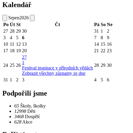
Kalendář
Srpen
2026
Po
Út
St
Čt
Pá
So
Ne
27
28
29
30
31
1
2
3
4
5
6
7
8
9
10
11
12
13
14
15
16
17
18
19
20
21
22
23
27
1
24
25
26
28
29
30
Festival inspirace v přírodních vědách
Zobrazit všechny záznamy ze dne
31
1
2
3
4
5
6
Podpořili jsme
65
Školy, školky
12998
Děti
3468
Dospělí
628
Akce