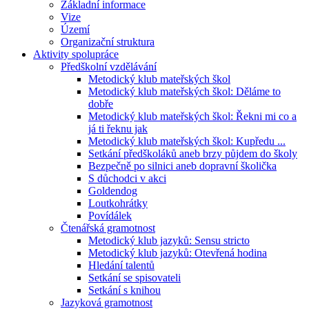
Základní informace
Vize
Území
Organizační struktura
Aktivity spolupráce
Předškolní vzdělávání
Metodický klub mateřských škol
Metodický klub mateřských škol: Děláme to
dobře
Metodický klub mateřských škol: Řekni mi co a
já ti řeknu jak
Metodický klub mateřských škol: Kupředu ...
Setkání předškoláků aneb brzy půjdem do školy
Bezpečně po silnici aneb dopravní školička
S důchodci v akci
Goldendog
Loutkohrátky
Povídálek
Čtenářská gramotnost
Metodický klub jazyků: Sensu stricto
Metodický klub jazyků: Otevřená hodina
Hledání talentů
Setkání se spisovateli
Setkání s knihou
Jazyková gramotnost