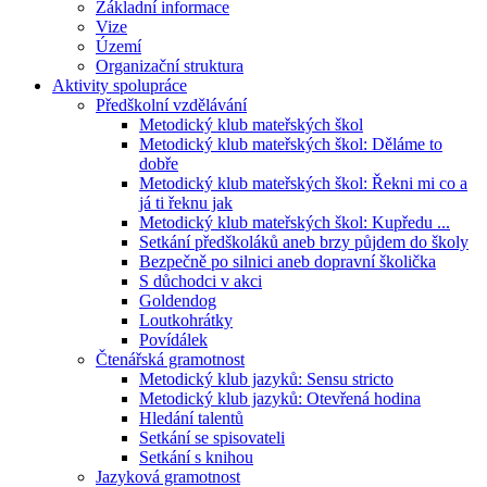
Základní informace
Vize
Území
Organizační struktura
Aktivity spolupráce
Předškolní vzdělávání
Metodický klub mateřských škol
Metodický klub mateřských škol: Děláme to
dobře
Metodický klub mateřských škol: Řekni mi co a
já ti řeknu jak
Metodický klub mateřských škol: Kupředu ...
Setkání předškoláků aneb brzy půjdem do školy
Bezpečně po silnici aneb dopravní školička
S důchodci v akci
Goldendog
Loutkohrátky
Povídálek
Čtenářská gramotnost
Metodický klub jazyků: Sensu stricto
Metodický klub jazyků: Otevřená hodina
Hledání talentů
Setkání se spisovateli
Setkání s knihou
Jazyková gramotnost