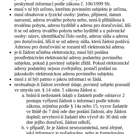
poskytnutí informací podle zákona č. 106/1999 Sb.
musí v ní být určeno, kterému povinném subjektu je určena,
musí obsahovat u fyzické osoby: jméno, příjmení, datum
narození, adresu trvalého pobytu nebo, není-li přihlášena k
trvalému pobytu, adresu bydliště a adresu pro doručování, liší-
li se od adresy trvalého pobytu nebo bydliště a u právnické
osoby: název, identifikační číslo osoby, adresu sídla a adresu
pro doručování, liší-li se od adresy sídla, která žádost podává.
Adresou pro doručování se rozumí též elektronická adresa.
je-li žádost učiněna elektronicky, musí být podána
prostřednictvím elektronické adresy podatelny povinného
subjektu, pokud ji povinný subjekt zřídil. Pokud elektronické
adresy podatelny nejsou zveřejněny, postačí podání na
jakoukoliv elektronickou adresu povinného subjektu.
musí z ní být patrno o jakou informaci se žádá.
neobsahuje-li žádost uvedené údaje, povinný subjekt posoudí
ve smyslu ust. § 14 odst. 5 zákona žádost a:
brání-li nedostatek údajů o žadateli podle odstavce 2
postupu vyřízení žádosti o informaci podle tohoto
zákona, zejména podle § 14a nebo 15, vyzve žadatele
ve lhůtě do 7 dnů ode dne podání žádosti, aby žádost
doplnil; nevyhoví-li žadatel této výzvě do 30 dnů ode
dne jejího doručení, žádost odloží,
v případě, že je žádost nesrozumitelná, není zřejmé,
jaká informace je požadována, nebo je formulována