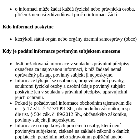
o informaci může žádat každá fyzická nebo právnická osoba,
přičemž nemusí zdůvodňovat proč o informaci žádá
Kdo informaci poskytne
kterýkoli státní orgán nebo orgány územní samosprávy (obce)
Kdy je podání informace povinným subjektem omezeno
Je-li požadovaná informace v souladu s právními předpisy
označena za utajovanou informaci, k níž žadatel nemá
oprávněný přístup, povinný subjekt ji neposkytne.
Informace týkající se osobnosti, projevů osobní povahy,
soukromí fyzické osoby a osobní údaje povinný subjekt
poskytne jen v souladu s právními předpisy, upravujícími
jejich ochranu.
Pokud je požadovaná informace obchodním tajemstvím dle
ust. § 17 zák. č. 513/1991 Sb., obchodního zákoníku, resp.
dle ust. § 504 zák. č. 89/2012 Sb., občanského zákoníku,
povinný subjekt ji neposkytne.
Informace o majetkových poměrech osoby, která není
povinným subjektem, získané na základě zákonů o daních,
poplatcích, penzijním nebo zdravotním pojištění anebo