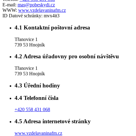
E-mail:
mas@pobeskydi.cz
WWW:
www.vzdelavaninafm.cz
ID Datové schránky:
mvx4it3
4.1
Kontaktní poštovní adresa
Třanovice 1
739 53 Hnojník
4.2
Adresa úřadovny pro osobní návštěvu
Třanovice 1
739 53 Hnojník
4.3
Úřední hodiny
4.4
Telefonní čísla
+420 558 431 068
4.5
Adresa internetové stránky
www.vzdelavaninafm.cz