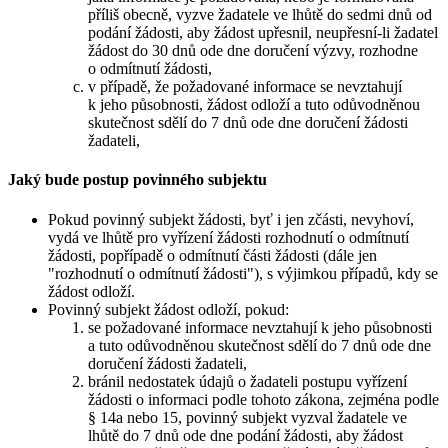
příliš obecně, vyzve žadatele ve lhůtě do sedmi dnů od
podání žádosti, aby žádost upřesnil, neupřesní-li žadatel
žádost do 30 dnů ode dne doručení výzvy, rozhodne
o odmítnutí žádosti,
v případě, že požadované informace se nevztahují
k jeho působnosti, žádost odloží a tuto odůvodněnou
skutečnost sdělí do 7 dnů ode dne doručení žádosti
žadateli,
Jaký bude postup povinného subjektu
Pokud povinný subjekt žádosti, byť i jen zčásti, nevyhoví,
vydá ve lhůtě pro vyřízení žádosti rozhodnutí o odmítnutí
žádosti, popřípadě o odmítnutí části žádosti (dále jen
"rozhodnutí o odmítnutí žádosti"), s výjimkou případů, kdy se
žádost odloží.
Povinný subjekt žádost odloží, pokud:
se požadované informace nevztahují k jeho působnosti
a tuto odůvodněnou skutečnost sdělí do 7 dnů ode dne
doručení žádosti žadateli,
bránil nedostatek údajů o žadateli postupu vyřízení
žádosti o informaci podle tohoto zákona, zejména podle
§ 14a nebo 15, povinný subjekt vyzval žadatele ve
lhůtě do 7 dnů ode dne podání žádosti, aby žádost