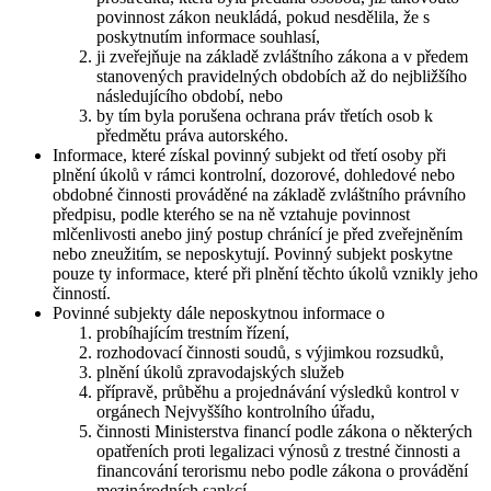
povinnost zákon neukládá, pokud nesdělila, že s
poskytnutím informace souhlasí,
ji zveřejňuje na základě zvláštního zákona a v předem
stanovených pravidelných obdobích až do nejbližšího
následujícího období, nebo
by tím byla porušena ochrana práv třetích osob k
předmětu práva autorského.
Informace, které získal povinný subjekt od třetí osoby při
plnění úkolů v rámci kontrolní, dozorové, dohledové nebo
obdobné činnosti prováděné na základě zvláštního právního
předpisu, podle kterého se na ně vztahuje povinnost
mlčenlivosti anebo jiný postup chránící je před zveřejněním
nebo zneužitím, se neposkytují. Povinný subjekt poskytne
pouze ty informace, které při plnění těchto úkolů vznikly jeho
činností.
Povinné subjekty dále neposkytnou informace o
probíhajícím trestním řízení,
rozhodovací činnosti soudů, s výjimkou rozsudků,
plnění úkolů zpravodajských služeb
přípravě, průběhu a projednávání výsledků kontrol v
orgánech Nejvyššího kontrolního úřadu,
činnosti Ministerstva financí podle zákona o některých
opatřeních proti legalizaci výnosů z trestné činnosti a
financování terorismu nebo podle zákona o provádění
mezinárodních sankcí.