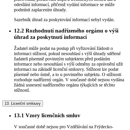
odesílání informací, přičemž vydání informace se může
podmínit zaplacením úhrady.
Sazebník úhrad za poskytování informací nebyl vydán.
12.2
Rozhodnutí nadřízeného orgánu o výši
úhrad za poskytnutí informací
Žadatel může podat na postup při vyřizování žádosti o
informaci stížnost, pokud nesouhlasí s výší úhrady sdělené
žadateli písemně povinným subjektem před podáním
informace nebo nesouhlasí s výší odměny za oprávnění užít
informaci na základě licenční smlouvy. Stížnost lze podat
písemně nebo ústně, a to u povinného subjektu. O stížnosti
rozhoduje nadřízený orgán. V současné době nejsou vydána
žádná usnesení nadřízeného orgánu týkajících se těchto
stížností.
13.
Licenční smlouvy
13.1
Vzory licenčních smluv
V současné době nejsou pro Vzdělávání na Frýdecko-