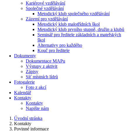
Kariérové vzdělávání
Společné vzdělávání
Metodický klub společného vzdělávání
Zázemí pro vzdělávání
Metodický klub malotřídních škol
Metodický klub prvního stupně, družin a klubů
Seminář pro ředitele základních a mateřských
škol
Alternativy pro každého
Kouč pro ředitele
Dokumenty
Dokumentace MAPu
Výstupy z aktivit
Zápisy
Síť místních lídrů
Fotogalerie
Foto z akcí
Kalendář
Kontakty
Kontakty
Napište nám
Úvodní stránka
Kontakty
Povinné informace