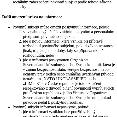
sociálním zabezpečení povinný subjekt podle tohoto zákona
neposkytne.
Další omezení práva na informace
Povinný subjekt může omezit poskytnutí informace, pokud:
se vztahuje výlučně k vnitřním pokynům a personálním
předpisům povinného subjektu,
jde o novou informaci, která vznikla při přípravě
rozhodnutí povinného subjektu, pokud zákon nestanoví
jinak; to platí jen do doby, kdy se příprava ukončí
rozhodnutím, nebo
jde o informaci poskytnutou Organizací
Severoatlantické smlouvy nebo Evropskou unií, která je
v zájmu bezpečnosti státu, veřejné bezpečnosti nebo
ochrany práv třetích osob chráněna uvedenými původci
označením „NATO UNCLASSIFIED“ nebo
„LIMITE“ a v České republice je toto označení
respektováno z důvodů plnění povinností vyplývajících
pro Českou republiku z jejího členství v Organizaci
Severoatlantické smlouvy nebo Evropské unii, pokud
původce nedal k poskytnutí souhlas.
Povinný subjekt informaci neposkytne, pokud:
jde o informaci vzniklou bez použití veřejných
prostředků, která byla předána osobou, jíž takovouto