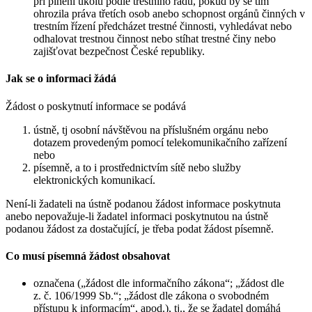
při plnění úkolů podle trestního řádu, pokud by se tím
ohrozila práva třetích osob anebo schopnost orgánů činných v
trestním řízení předcházet trestné činnosti, vyhledávat nebo
odhalovat trestnou činnost nebo stíhat trestné činy nebo
zajišťovat bezpečnost České republiky.
Jak se o informaci žádá
Žádost o poskytnutí informace se podává
ústně, tj osobní návštěvou na příslušném orgánu nebo
dotazem provedeným pomocí telekomunikačního zařízení
nebo
písemně, a to i prostřednictvím sítě nebo služby
elektronických komunikací.
Není-li žadateli na ústně podanou žádost informace poskytnuta
anebo nepovažuje-li žadatel informaci poskytnutou na ústně
podanou žádost za dostačující, je třeba podat žádost písemně.
Co musí písemná žádost obsahovat
označena („žádost dle informačního zákona“; „žádost dle
z. č. 106/1999 Sb.“; „žádost dle zákona o svobodném
přístupu k informacím“, apod.), tj., že se žadatel domáhá