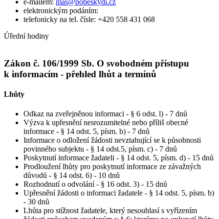
e-mailem:
mas@pobeskydi.cz
elektronickým podáním:
telefonicky na tel. čísle: +420 558 431 068
Úřední hodiny
Zákon č. 106/1999 Sb. O svobodném přístupu
k informacím - přehled lhůt a termínů
Lhůty
Odkaz na zveřejněnou informaci - § 6 odst. l) - 7 dnů
Výzva k upřesnění nesrozumitelné nebo příliš obecné
informace - § 14 odst. 5, písm. b) - 7 dnů
Informace o odložení žádosti nevztahující se k působnosti
povinného subjektu - § 14 odst.5, písm. c) - 7 dnů
Poskytnutí informace žadateli - § 14 odst. 5, písm. d) - 15 dnů
Prodloužení lhůty pro poskytnutí informace ze závažných
důvodů - § 14 odst. 6) - 10 dnů
Rozhodnutí o odvolání - § 16 odst. 3) - 15 dnů
Upřesnění žádosti o informaci žadatele - § 14 odst. 5, písm. b)
- 30 dnů
Lhůta pro stížnost žadatele, který nesouhlasí s vyřízením