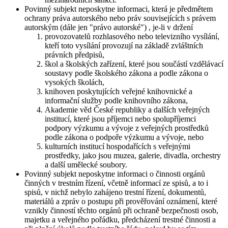
Povinný subjekt neposkytne informaci, která je předmětem
ochrany práva autorského nebo práv souvisejících s právem
autorským (dále jen "právo autorské") , je-li v držení
provozovatelů rozhlasového nebo televizního vysílání,
kteří toto vysílání provozují na základě zvláštních
právních předpisů,
škol a školských zařízení, které jsou součástí vzdělávací
soustavy podle školského zákona a podle zákona o
vysokých školách,
knihoven poskytujících veřejné knihovnické a
informační služby podle knihovního zákona,
Akademie věd České republiky a dalších veřejných
institucí, které jsou příjemci nebo spolupříjemci
podpory výzkumu a vývoje z veřejných prostředků
podle zákona o podpoře výzkumu a vývoje, nebo
kulturních institucí hospodařících s veřejnými
prostředky, jako jsou muzea, galerie, divadla, orchestry
a další umělecké soubory.
Povinný subjekt neposkytne informaci o činnosti orgánů
činných v trestním řízení, včetně informací ze spisů, a to i
spisů, v nichž nebylo zahájeno trestní řízení, dokumentů,
materiálů a zpráv o postupu při prověřování oznámení, které
vznikly činností těchto orgánů při ochraně bezpečnosti osob,
majetku a veřejného pořádku, předcházení trestné činnosti a