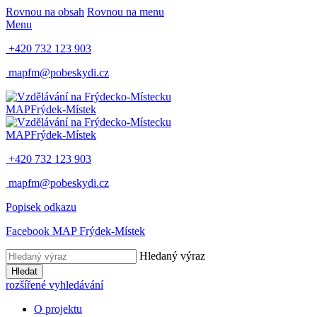
Rovnou na obsah
Rovnou na menu
Menu
+420 732 123 903
mapfm@pobeskydi.cz
MAP
Frýdek-Místek
MAP
Frýdek-Místek
+420 732 123 903
mapfm@pobeskydi.cz
Popisek odkazu
Facebook MAP Frýdek-Místek
Hledaný výraz
Hledat
rozšířené vyhledávání
O projektu