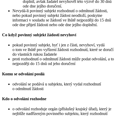
doplnil, avšak žadatel nevyhověl této výzvě do 30 dnů
ode dne jejího doručení.
Nevydá-li povinný subjekt rozhodnutí o odmítnutí žádosti,
nebo pokud povinný subjekt žádost neodloží, poskytne
informaci v souladu se žádostí ve lhůtě nejpozději do 15 dnů
ode dne přijetí žádosti nebo ode dne jejího doplnění.
Co když povinný subjekt žádosti nevyhoví
pokud povinný subjekt, byť i jen z části, nevyhoví, vydá
o tom ve lhůtě pro vyřízení žádosti rozhodnutí, které se doručí
do vlastních rukou žadatele
proti rozhodnutí o odmítnutí žádosti může podat odvolání, a to
nejpozději do 15 dnů od jeho doručení
Komu se odvolání posílá
odvolání se podává u subjektu, který vydal rozhodnutí
o odmítnutí žádosti
Kdo o odvolání rozhodne
o odvolání rozhoduje orgán (příslušný krajský úřad), který je
nejblíže nadřízeným povinného subjektu, který rozhodnutí