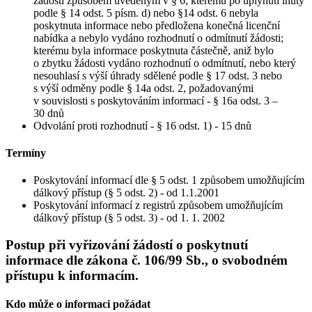
žádosti způsobem uvedeným v § 6; kterému po uplynutí lhůty
podle § 14 odst. 5 písm. d) nebo §14 odst. 6 nebyla
poskytnuta informace nebo předložena konečná licenční
nabídka a nebylo vydáno rozhodnutí o odmítnutí žádosti;
kterému byla informace poskytnuta částečně, aniž bylo
o zbytku žádosti vydáno rozhodnutí o odmítnutí, nebo který
nesouhlasí s výší úhrady sdělené podle § 17 odst. 3 nebo
s výší odměny podle § 14a odst. 2, požadovanými
v souvislosti s poskytováním informací - § 16a odst. 3 –
30 dnů
Odvolání proti rozhodnutí - § 16 odst. 1) - 15 dnů
Termíny
Poskytování informací dle § 5 odst. 1 způsobem umožňujícím
dálkový přístup (§ 5 odst. 2) - od 1.1.2001
Poskytování informací z registrů způsobem umožňujícím
dálkový přístup (§ 5 odst. 3) - od 1. 1. 2002
Postup při vyřizování žádostí o poskytnutí
informace dle zákona č. 106/99 Sb., o svobodném
přístupu k informacím.
Kdo může o informaci požádat