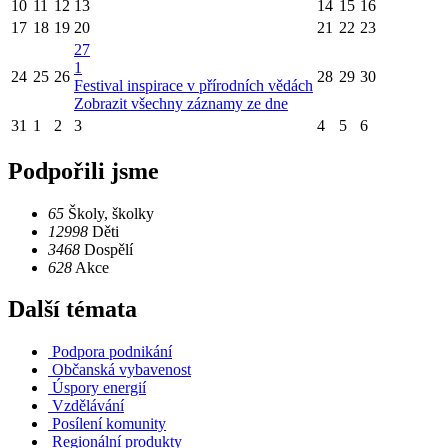
10
11
12
13
14
15
16
17
18
19
20
21
22
23
27
1
24
25
26
28
29
30
Festival inspirace v přírodních vědách
Zobrazit všechny záznamy ze dne
31
1
2
3
4
5
6
Podpořili jsme
65
Školy, školky
12998
Děti
3468
Dospělí
628
Akce
Další témata
Podpora podnikání
Občanská vybavenost
Úspory energií
Vzdělávání
Posílení komunity
Regionální produkty