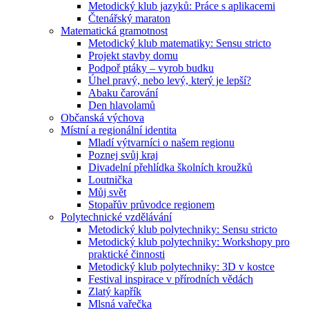
Metodický klub jazyků: Práce s aplikacemi
Čtenářský maraton
Matematická gramotnost
Metodický klub matematiky: Sensu stricto
Projekt stavby domu
Podpoř ptáky – vyrob budku
Úhel pravý, nebo levý, který je lepší?
Abaku čarování
Den hlavolamů
Občanská výchova
Místní a regionální identita
Mladí výtvarníci o našem regionu
Poznej svůj kraj
Divadelní přehlídka školních kroužků
Loutnička
Můj svět
Stopařův průvodce regionem
Polytechnické vzdělávání
Metodický klub polytechniky: Sensu stricto
Metodický klub polytechniky: Workshopy pro
praktické činnosti
Metodický klub polytechniky: 3D v kostce
Festival inspirace v přírodních vědách
Zlatý kapřík
Mlsná vařečka