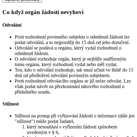
Co když orgán žádosti nevyhoví
Odvolání
Proti rozhodnutí povinného subjektu o odmítnutí žádosti lze
podat odvolání, a to nejpozději do 15 dnů od jeho doručení.
Odvolání se podává u orgánu, který vydal rozhodnutí o
odmítnutí žádosti.
O odvolání rozhoduje orgán, který je nejblíže nadřízeným
tomu orgánu, který rozhodnutí vydal nebo měl vydat.
Ten, kdo o odvolání rozhoduje, tak musí učinit ve lhůtě do 15
dnů od předložení odvolání povinným subjektem.
Proti rozhodnutí odvolacího orgánu se již nelze odvolat. Lze
však podat návrh na přezkoumání takového rozhodnutí u
příslušného soudu.
Stížnost
Stížnost na postup při vyřizování žádosti o informace (dále jen
"stížnost") může podat žadatel,
který nesouhlasí s vyřízením žádosti způsobem
uvedeným v § 6,