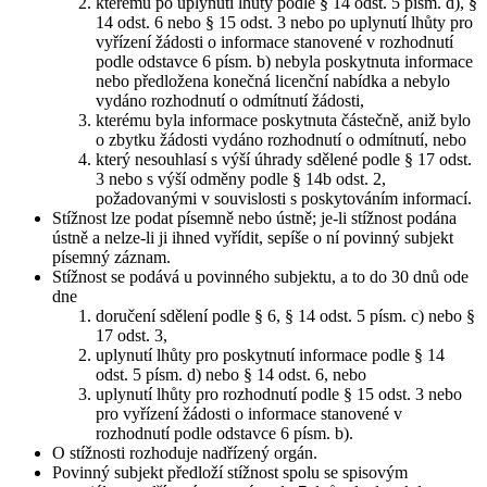
kterému po uplynutí lhůty podle § 14 odst. 5 písm. d), §
14 odst. 6 nebo § 15 odst. 3 nebo po uplynutí lhůty pro
vyřízení žádosti o informace stanovené v rozhodnutí
podle odstavce 6 písm. b) nebyla poskytnuta informace
nebo předložena konečná licenční nabídka a nebylo
vydáno rozhodnutí o odmítnutí žádosti,
kterému byla informace poskytnuta částečně, aniž bylo
o zbytku žádosti vydáno rozhodnutí o odmítnutí, nebo
který nesouhlasí s výší úhrady sdělené podle § 17 odst.
3 nebo s výší odměny podle § 14b odst. 2,
požadovanými v souvislosti s poskytováním informací.
Stížnost lze podat písemně nebo ústně; je-li stížnost podána
ústně a nelze-li ji ihned vyřídit, sepíše o ní povinný subjekt
písemný záznam.
Stížnost se podává u povinného subjektu, a to do 30 dnů ode
dne
doručení sdělení podle § 6, § 14 odst. 5 písm. c) nebo §
17 odst. 3,
uplynutí lhůty pro poskytnutí informace podle § 14
odst. 5 písm. d) nebo § 14 odst. 6, nebo
uplynutí lhůty pro rozhodnutí podle § 15 odst. 3 nebo
pro vyřízení žádosti o informace stanovené v
rozhodnutí podle odstavce 6 písm. b).
O stížnosti rozhoduje nadřízený orgán.
Povinný subjekt předloží stížnost spolu se spisovým