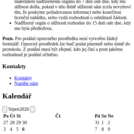
materiálem nadřízenému orgánu do 7 dnů ode dne, kdy mu
stížnost došla, pokud v této lhůtě stížnosti sám zcela nevyhoví
tím, že poskytne požadovanou informaci nebo konečnou
licenční nabídku, nebo vydá rozhodnutí o odmítnutí žádosti.
Nadřízený orgán o stížnosti rozhodne do 15 dnů ode dne, kdy
mu byla předložena.
Pozn.
Pro podání opravného prostředku není vytvořen žádný
formulář. Opravný prostředek lze buď podat písemně nebo ústně do
protokolu. Z podání musí být zřejmé, kdo jej činí a proti jakému
rozhodnutí je podání učiněno.
Kontakty
Kontakty
Napište nám
Kalendář
Srpen
2026
Po
Út
St
Čt
Pá
So
Ne
27
28
29
30
31
1
2
3
4
5
6
7
8
9