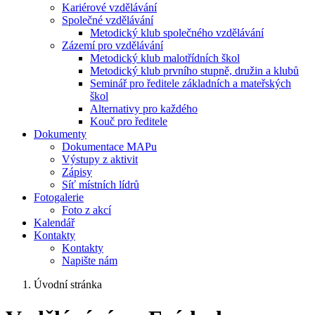
Kariérové vzdělávání
Společné vzdělávání
Metodický klub společného vzdělávání
Zázemí pro vzdělávání
Metodický klub malotřídních škol
Metodický klub prvního stupně, družin a klubů
Seminář pro ředitele základních a mateřských
škol
Alternativy pro každého
Kouč pro ředitele
Dokumenty
Dokumentace MAPu
Výstupy z aktivit
Zápisy
Síť místních lídrů
Fotogalerie
Foto z akcí
Kalendář
Kontakty
Kontakty
Napište nám
Úvodní stránka