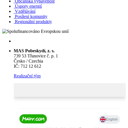
Občanská vybavenost
Úspory energií
Vzdělávání
Posílení komunity
Regionální produkty
MAS Pobeskydí, z. s.
739 53 Třanovice č. p. 1
Česko / Czechia
IČ: 712 12 612
Realizační tým