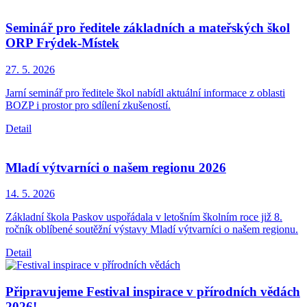
Seminář pro ředitele základních a mateřských škol
ORP Frýdek-Místek
27. 5.
2026
Jarní seminář pro ředitele škol nabídl aktuální informace z oblasti
BOZP i prostor pro sdílení zkušeností.
Detail
Mladí výtvarníci o našem regionu 2026
14. 5.
2026
Základní škola Paskov uspořádala v letošním školním roce již 8.
ročník oblíbené soutěžní výstavy Mladí výtvarníci o našem regionu.
Detail
Připravujeme Festival inspirace v přírodních vědách
2026!