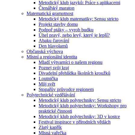
Metodický klub jazyků: Práce s aplikacemi
Čtenářský maraton
Matematická gramotnost
Metodický klub matematiky: Sensu stricto
Projekt stavby domu
Podpoř ptáky – vyrob budku
Úhel pravý, nebo levý, který je lepší?
Abaku čarování
Den hlavolamů
Občanská výchova
Místní a regionální identita
Mladí výtvarníci o našem regionu
Poznej svůj kraj
Divadelní přehlídka školních kroužků
Loutnička
Můj svět
Stopařův průvodce regionem
Polytechnické vzdělávání
Metodický klub polytechniky: Sensu stricto
Metodický klub polytechniky: Workshopy pro
praktické činnosti
Metodický klub polytechniky: 3D v kostce
Festival inspirace v přírodních vědách
Zlatý kapřík
Mlsná vařečka