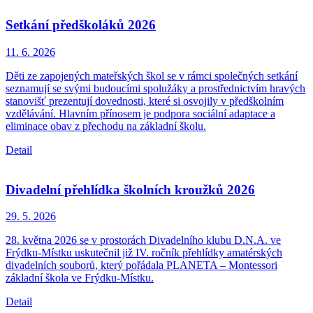
Setkání předškoláků 2026
11. 6.
2026
Děti ze zapojených mateřských škol se v rámci společných setkání
seznamují se svými budoucími spolužáky a prostřednictvím hravých
stanovišť prezentují dovednosti, které si osvojily v předškolním
vzdělávání. Hlavním přínosem je podpora sociální adaptace a
eliminace obav z přechodu na základní školu.
Detail
Divadelní přehlídka školních kroužků 2026
29. 5.
2026
28. května 2026 se v prostorách Divadelního klubu D.N.A. ve
Frýdku-Místku uskutečnil již IV. ročník přehlídky amatérských
divadelních souborů, který pořádala PLANETA – Montessori
základní škola ve Frýdku-Místku.
Detail