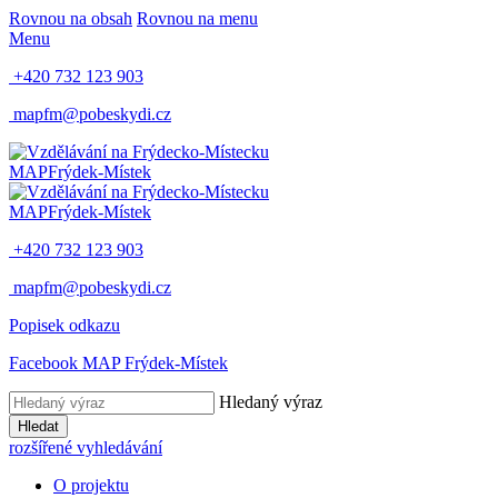
Rovnou na obsah
Rovnou na menu
Menu
+420 732 123 903
mapfm@pobeskydi.cz
MAP
Frýdek-Místek
MAP
Frýdek-Místek
+420 732 123 903
mapfm@pobeskydi.cz
Popisek odkazu
Facebook MAP Frýdek-Místek
Hledaný výraz
Hledat
rozšířené vyhledávání
O projektu