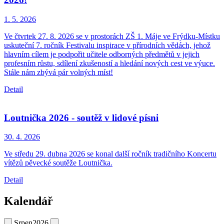
1. 5.
2026
Ve čtvrtek 27. 8. 2026 se v prostorách ZŠ 1. Máje ve Frýdku-Místku
uskuteční 7. ročník Festivalu inspirace v přírodních vědách, jehož
hlavním cílem je podpořit učitele odborných předmětů v jejich
profesním růstu, sdílení zkušeností a hledání nových cest ve výuce.
Stále nám zbývá pár volných míst!
Detail
Loutnička 2026 - soutěž v lidové písni
30. 4.
2026
Ve středu 29. dubna 2026 se konal další ročník tradičního Koncertu
vítězů pěvecké soutěže Loutnička.
Detail
Kalendář
Srpen
2026