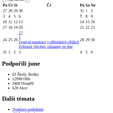
Po
Út
St
Čt
Pá
So
Ne
27
28
29
30
31
1
2
3
4
5
6
7
8
9
10
11
12
13
14
15
16
17
18
19
20
21
22
23
27
1
24
25
26
28
29
30
Festival inspirace v přírodních vědách
Zobrazit všechny záznamy ze dne
31
1
2
3
4
5
6
Podpořili jsme
65
Školy, školky
12998
Děti
3468
Dospělí
628
Akce
Další témata
Podpora podnikání