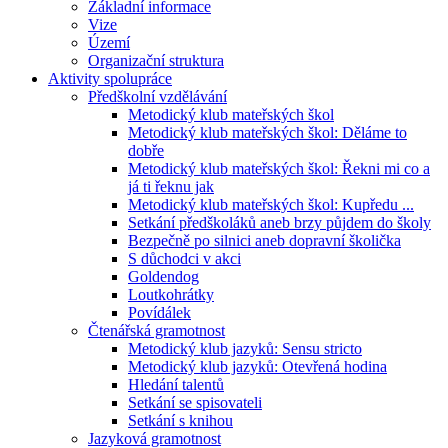
Základní informace
Vize
Území
Organizační struktura
Aktivity spolupráce
Předškolní vzdělávání
Metodický klub mateřských škol
Metodický klub mateřských škol: Děláme to
dobře
Metodický klub mateřských škol: Řekni mi co a
já ti řeknu jak
Metodický klub mateřských škol: Kupředu ...
Setkání předškoláků aneb brzy půjdem do školy
Bezpečně po silnici aneb dopravní školička
S důchodci v akci
Goldendog
Loutkohrátky
Povídálek
Čtenářská gramotnost
Metodický klub jazyků: Sensu stricto
Metodický klub jazyků: Otevřená hodina
Hledání talentů
Setkání se spisovateli
Setkání s knihou
Jazyková gramotnost