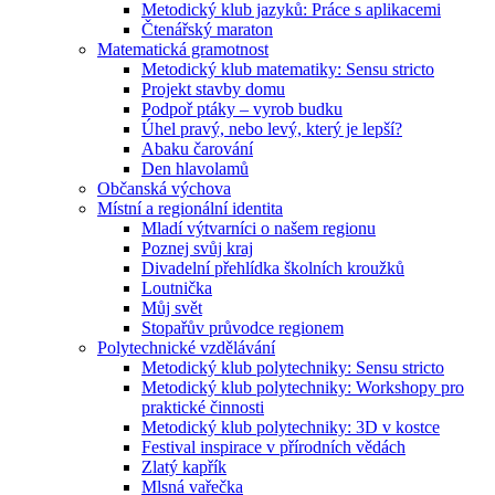
Metodický klub jazyků: Práce s aplikacemi
Čtenářský maraton
Matematická gramotnost
Metodický klub matematiky: Sensu stricto
Projekt stavby domu
Podpoř ptáky – vyrob budku
Úhel pravý, nebo levý, který je lepší?
Abaku čarování
Den hlavolamů
Občanská výchova
Místní a regionální identita
Mladí výtvarníci o našem regionu
Poznej svůj kraj
Divadelní přehlídka školních kroužků
Loutnička
Můj svět
Stopařův průvodce regionem
Polytechnické vzdělávání
Metodický klub polytechniky: Sensu stricto
Metodický klub polytechniky: Workshopy pro
praktické činnosti
Metodický klub polytechniky: 3D v kostce
Festival inspirace v přírodních vědách
Zlatý kapřík
Mlsná vařečka