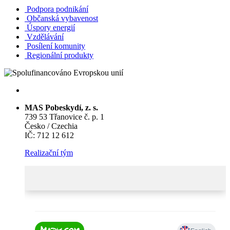
Podpora podnikání
Občanská vybavenost
Úspory energií
Vzdělávání
Posílení komunity
Regionální produkty
MAS Pobeskydí, z. s.
739 53 Třanovice č. p. 1
Česko / Czechia
IČ: 712 12 612
Realizační tým