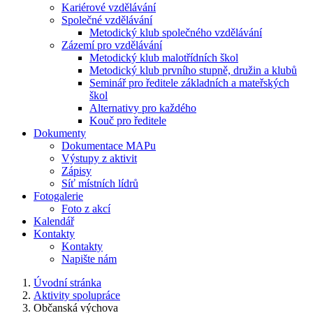
Kariérové vzdělávání
Společné vzdělávání
Metodický klub společného vzdělávání
Zázemí pro vzdělávání
Metodický klub malotřídních škol
Metodický klub prvního stupně, družin a klubů
Seminář pro ředitele základních a mateřských
škol
Alternativy pro každého
Kouč pro ředitele
Dokumenty
Dokumentace MAPu
Výstupy z aktivit
Zápisy
Síť místních lídrů
Fotogalerie
Foto z akcí
Kalendář
Kontakty
Kontakty
Napište nám
Úvodní stránka
Aktivity spolupráce
Občanská výchova