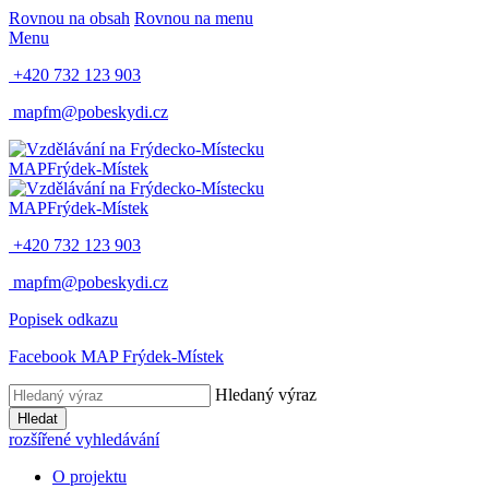
Rovnou na obsah
Rovnou na menu
Menu
+420 732 123 903
mapfm@pobeskydi.cz
MAP
Frýdek-Místek
MAP
Frýdek-Místek
+420 732 123 903
mapfm@pobeskydi.cz
Popisek odkazu
Facebook MAP Frýdek-Místek
Hledaný výraz
Hledat
rozšířené vyhledávání
O projektu