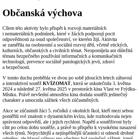
Občanská výchova
Cílem této aktivity bylo přispět k rozvoji materiálních
i nemateriálních podmínek, které v žácích podporují pocit
odpovědnosti za osud společenství, ve kterém žijí. Aktivita
se zaměřila na osobnostní a sociální rozvoj dětí, včetně etických,
kulturních, občanských a civilních témat. Neopomíjela ani důležitá
témata bezpečného používání informačních a komunikačních
technologií, prevence sociálně patologických jevů, zdraví
a bezpečnosti.
V tomto duchu proběhla ve dvou po sobě jdoucích letech zábavná
a interaktivní soutěž
KVÍZOMAT
, která se uskutečnila 3. května
2024 a následně 27. května 2025 v prostorách kina Vlast ve Frýdku-
Místku. Právě nevšední atmosféra kina dodala soutěži jedinečný
charakter a umocnila zážitek všech zúčastněných.
Akce se zúčastnili žáci 5. ročníků z okolních škol, kteří mezi sebou
poměřili své znalosti v dynamickém kvízu, kde rozhodovala nejen
správnost odpovědí, ale i jejich rychlost. Napětí a soutěživost byly
cítit po celou dobu soutěže, a právě to přispělo k vysokému nasazení
všech týmů. Nejrychlejší a nejúspěšnější účastníci si odnesli drobné
odměny, ale hlavní výhrou pro všechny byl společný zážitek, který