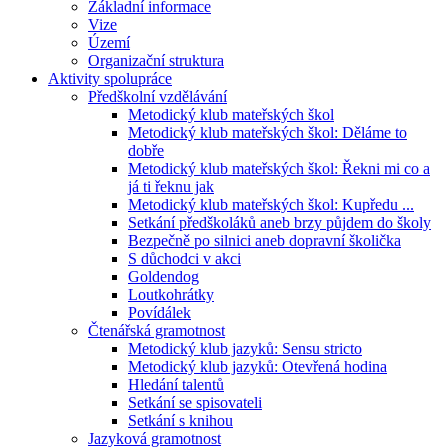
Základní informace
Vize
Území
Organizační struktura
Aktivity spolupráce
Předškolní vzdělávání
Metodický klub mateřských škol
Metodický klub mateřských škol: Děláme to
dobře
Metodický klub mateřských škol: Řekni mi co a
já ti řeknu jak
Metodický klub mateřských škol: Kupředu ...
Setkání předškoláků aneb brzy půjdem do školy
Bezpečně po silnici aneb dopravní školička
S důchodci v akci
Goldendog
Loutkohrátky
Povídálek
Čtenářská gramotnost
Metodický klub jazyků: Sensu stricto
Metodický klub jazyků: Otevřená hodina
Hledání talentů
Setkání se spisovateli
Setkání s knihou
Jazyková gramotnost