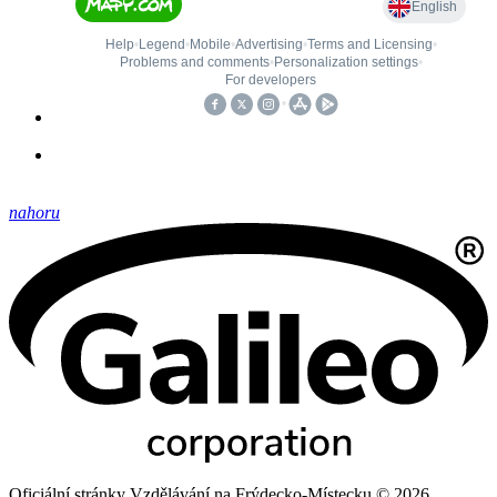
nahoru
Oficiální stránky Vzdělávání na Frýdecko-Místecku © 2026