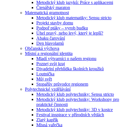
Metodický klub jazyků: Práce s aplikacemi
Čtenářský maraton
Matematická gramotnost
Metodický klub matematiky: Sensu stricto
Projekt stavby domu
Podpoř ptáky – vyrob budku
Úhel pravý, nebo levý, který je lepší?
Abaku čarování
Den hlavolamů
Občanská výchova
Místní a regionální identita
Mladí výtvarníci o našem regionu
Poznej svůj kraj
Divadelní přehlídka školních kroužků
Loutnička
Můj svět
Stopařův průvodce regionem
Polytechnické vzdělávání
Metodický klub polytechniky: Sensu stricto
Metodický klub polytechniky: Workshopy pro
praktické činnosti
Metodický klub polytechniky: 3D v kostce
Festival inspirace v přírodních vědách
Zlatý kapřík
Mlsná vařečka