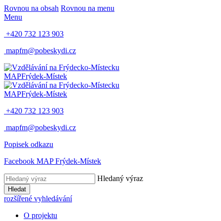
Rovnou na obsah
Rovnou na menu
Menu
+420 732 123 903
mapfm@pobeskydi.cz
MAP
Frýdek-Místek
MAP
Frýdek-Místek
+420 732 123 903
mapfm@pobeskydi.cz
Popisek odkazu
Facebook MAP Frýdek-Místek
Hledaný výraz
Hledat
rozšířené vyhledávání
O projektu