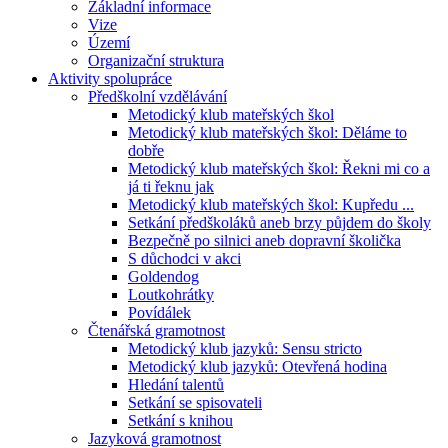
Základní informace
Vize
Území
Organizační struktura
Aktivity spolupráce
Předškolní vzdělávání
Metodický klub mateřských škol
Metodický klub mateřských škol: Děláme to
dobře
Metodický klub mateřských škol: Řekni mi co a
já ti řeknu jak
Metodický klub mateřských škol: Kupředu ...
Setkání předškoláků aneb brzy půjdem do školy
Bezpečně po silnici aneb dopravní školička
S důchodci v akci
Goldendog
Loutkohrátky
Povídálek
Čtenářská gramotnost
Metodický klub jazyků: Sensu stricto
Metodický klub jazyků: Otevřená hodina
Hledání talentů
Setkání se spisovateli
Setkání s knihou
Jazyková gramotnost