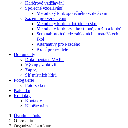
Kariérové vzdělávání
Společné vzdělávání
Metodický klub společného vzdělávání
Zázemí pro vzdělávání
Metodický klub malotřídních škol
Metodický klub prvního stupně, družin a klubů
Seminář pro ředitele základních a mateřských
škol
Alternativy pro každého
Kouč pro ředitele
Dokumenty
Dokumentace MAPu
Výstupy z aktivit
Zápisy
Síť místních lídrů
Fotogalerie
Foto z akcí
Kalendář
Kontakty
Kontakty
Napište nám
Úvodní stránka
O projektu
Organizační struktura