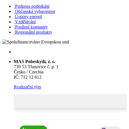
Podpora podnikání
Občanská vybavenost
Úspory energií
Vzdělávání
Posílení komunity
Regionální produkty
MAS Pobeskydí, z. s.
739 53 Třanovice č. p. 1
Česko / Czechia
IČ: 712 12 612
Realizační tým