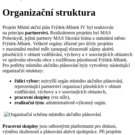
Organizační struktura
Projekt Místní akční plán Frýdek-Místek IV byl realizován
na principu
partnerství.
Realizátorem projektu byl MAS
Pobeskydí, jejími partnery MAS Slezská brána a statutární město
Frýdek-Místek. Veškeré orgány zřízené pro účely projektu
v maximální možné míře zastupují různorodé zájmy aktérů
působících v oblasti vzdělávání, výchovy a v souvisejících oblastech
ve správním obvodu obce s rozšířenou působností Frýdek-Místek.
Pro potřeby místního akčního plánování byly vytvořeny následující
organizační struktury:
řídicí výbor:
nejvyšší orgán místního akčního plánování,
reprezentující partnerství organizací působících v oblasti
vzdělávání, výchovy a v souvisejících oblastech,
pracovní skupiny
(viz níže),
realizační tým:
administrativně-výkonný orgán.
Pracovní skupiny
jsou odbornými platformami pro diskusi,
výměnu zkušeností a plánování aktivit spolupráce. Při projektu