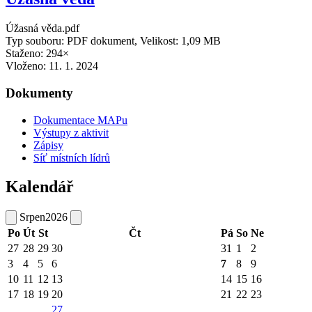
Úžasná věda.pdf
Typ souboru: PDF dokument, Velikost: 1,09 MB
Staženo: 294×
Vloženo:
11. 1. 2024
Dokumenty
Dokumentace MAPu
Výstupy z aktivit
Zápisy
Síť místních lídrů
Kalendář
Srpen
2026
Po
Út
St
Čt
Pá
So
Ne
27
28
29
30
31
1
2
3
4
5
6
7
8
9
10
11
12
13
14
15
16
17
18
19
20
21
22
23
27