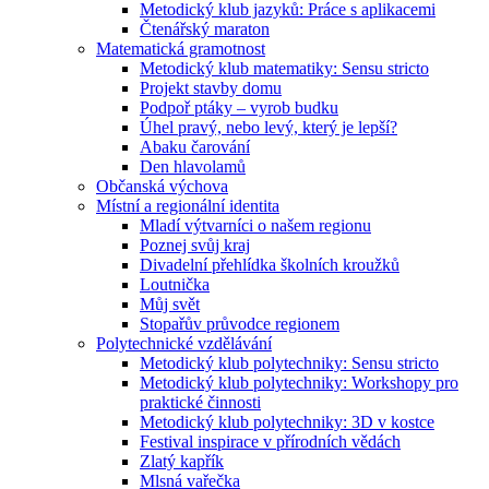
Metodický klub jazyků: Práce s aplikacemi
Čtenářský maraton
Matematická gramotnost
Metodický klub matematiky: Sensu stricto
Projekt stavby domu
Podpoř ptáky – vyrob budku
Úhel pravý, nebo levý, který je lepší?
Abaku čarování
Den hlavolamů
Občanská výchova
Místní a regionální identita
Mladí výtvarníci o našem regionu
Poznej svůj kraj
Divadelní přehlídka školních kroužků
Loutnička
Můj svět
Stopařův průvodce regionem
Polytechnické vzdělávání
Metodický klub polytechniky: Sensu stricto
Metodický klub polytechniky: Workshopy pro
praktické činnosti
Metodický klub polytechniky: 3D v kostce
Festival inspirace v přírodních vědách
Zlatý kapřík
Mlsná vařečka