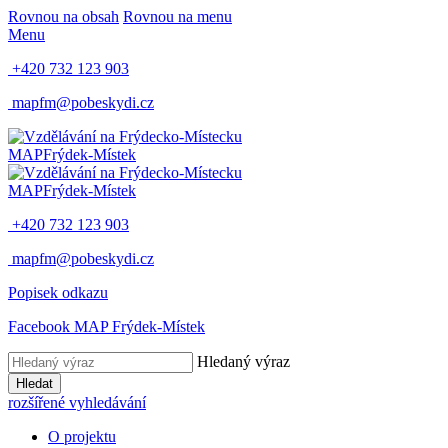
Rovnou na obsah
Rovnou na menu
Menu
+420 732 123 903
mapfm@pobeskydi.cz
MAP
Frýdek-Místek
MAP
Frýdek-Místek
+420 732 123 903
mapfm@pobeskydi.cz
Popisek odkazu
Facebook MAP Frýdek-Místek
Hledaný výraz
Hledat
rozšířené vyhledávání
O projektu