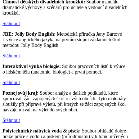
Činnost dětských divadelních kroužků:
Soubor manuálu
dramatické výchovy a scénářů pro učitele a vedoucí divadelních
kroužků.
Stáhnout
JBE: Jolly Body English:
Metodická příručka Jany Bártové
k výuce anglického jazyka na prvním stupni základních škol
metodou Jolly Body English.
Stáhnout
Interaktivní výuka biologie:
Soubor pracovních listů k výuce
o lidském tělu (anatomie, biologie) a první pomoci.
Stáhnout
Poznej svůj kraj:
Soubor analýz a dalších podkladů, které
zpracovali žáci zapojených škol o svých obcích. Tyto materiály
sloužily při přípravě výletů, při kterých se žáci zapojených škol
navzájem zvali na výlet do svých obcí.
Stáhnout
Polytechnický nábytek voda & písek:
Soubor příkladů dobré
praxe práce s vodou a pískem (přírodninami) v k tomu určených