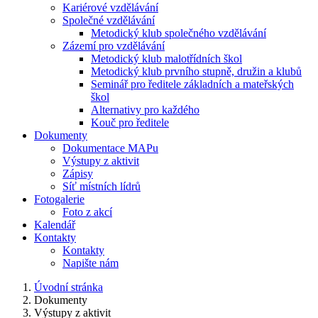
Kariérové vzdělávání
Společné vzdělávání
Metodický klub společného vzdělávání
Zázemí pro vzdělávání
Metodický klub malotřídních škol
Metodický klub prvního stupně, družin a klubů
Seminář pro ředitele základních a mateřských
škol
Alternativy pro každého
Kouč pro ředitele
Dokumenty
Dokumentace MAPu
Výstupy z aktivit
Zápisy
Síť místních lídrů
Fotogalerie
Foto z akcí
Kalendář
Kontakty
Kontakty
Napište nám
Úvodní stránka
Dokumenty
Výstupy z aktivit