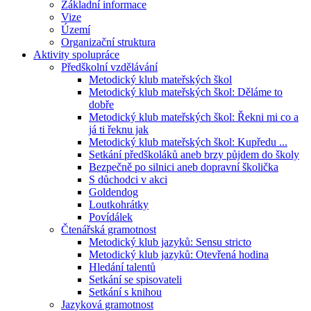
Základní informace
Vize
Území
Organizační struktura
Aktivity spolupráce
Předškolní vzdělávání
Metodický klub mateřských škol
Metodický klub mateřských škol: Děláme to
dobře
Metodický klub mateřských škol: Řekni mi co a
já ti řeknu jak
Metodický klub mateřských škol: Kupředu ...
Setkání předškoláků aneb brzy půjdem do školy
Bezpečně po silnici aneb dopravní školička
S důchodci v akci
Goldendog
Loutkohrátky
Povídálek
Čtenářská gramotnost
Metodický klub jazyků: Sensu stricto
Metodický klub jazyků: Otevřená hodina
Hledání talentů
Setkání se spisovateli
Setkání s knihou
Jazyková gramotnost