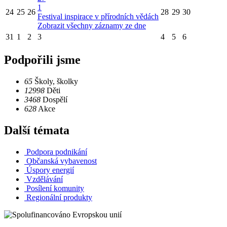
1
24
25
26
28
29
30
Festival inspirace v přírodních vědách
Zobrazit všechny záznamy ze dne
31
1
2
3
4
5
6
Podpořili jsme
65
Školy, školky
12998
Děti
3468
Dospělí
628
Akce
Další témata
Podpora podnikání
Občanská vybavenost
Úspory energií
Vzdělávání
Posílení komunity
Regionální produkty