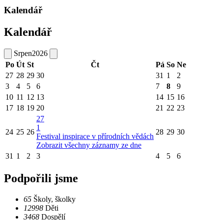
Kalendář
Kalendář
Srpen
2026
Po
Út
St
Čt
Pá
So
Ne
27
28
29
30
31
1
2
3
4
5
6
7
8
9
10
11
12
13
14
15
16
17
18
19
20
21
22
23
27
1
24
25
26
28
29
30
Festival inspirace v přírodních vědách
Zobrazit všechny záznamy ze dne
31
1
2
3
4
5
6
Podpořili jsme
65
Školy, školky
12998
Děti
3468
Dospělí