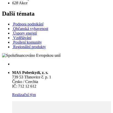
628
Akce
Další témata
Podpora podnikání
Občanská vybavenost
Úspory energií
Vzdělávání
Posílení komunity
Regionální produkty
MAS Pobeskydí, z. s.
739 53 Třanovice č. p. 1
Česko / Czechia
IČ: 712 12 612
Realizační tým