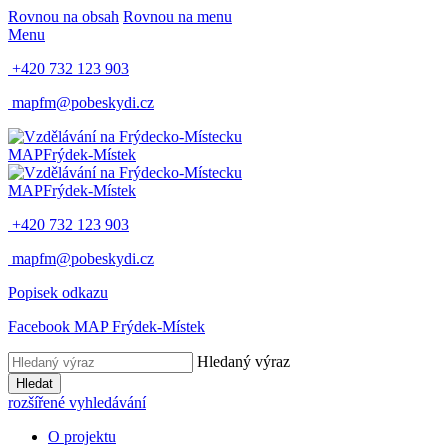
Rovnou na obsah
Rovnou na menu
Menu
+420 732 123 903
mapfm@pobeskydi.cz
MAP
Frýdek-Místek
MAP
Frýdek-Místek
+420 732 123 903
mapfm@pobeskydi.cz
Popisek odkazu
Facebook MAP Frýdek-Místek
Hledaný výraz
Hledat
rozšířené vyhledávání
O projektu