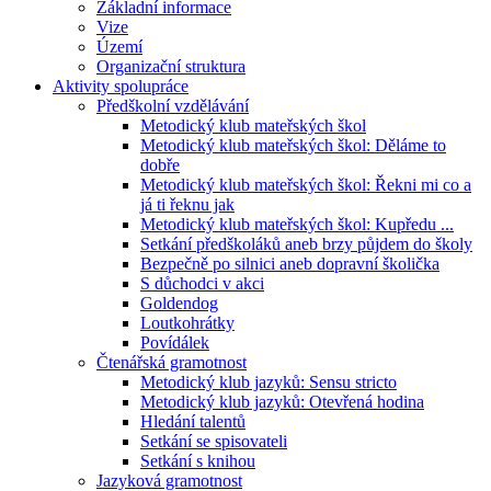
Základní informace
Vize
Území
Organizační struktura
Aktivity spolupráce
Předškolní vzdělávání
Metodický klub mateřských škol
Metodický klub mateřských škol: Děláme to
dobře
Metodický klub mateřských škol: Řekni mi co a
já ti řeknu jak
Metodický klub mateřských škol: Kupředu ...
Setkání předškoláků aneb brzy půjdem do školy
Bezpečně po silnici aneb dopravní školička
S důchodci v akci
Goldendog
Loutkohrátky
Povídálek
Čtenářská gramotnost
Metodický klub jazyků: Sensu stricto
Metodický klub jazyků: Otevřená hodina
Hledání talentů
Setkání se spisovateli
Setkání s knihou
Jazyková gramotnost