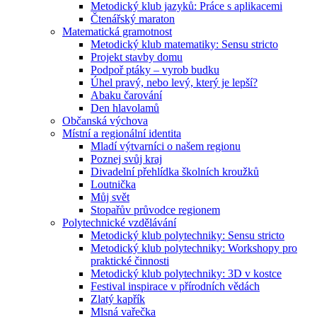
Metodický klub jazyků: Práce s aplikacemi
Čtenářský maraton
Matematická gramotnost
Metodický klub matematiky: Sensu stricto
Projekt stavby domu
Podpoř ptáky – vyrob budku
Úhel pravý, nebo levý, který je lepší?
Abaku čarování
Den hlavolamů
Občanská výchova
Místní a regionální identita
Mladí výtvarníci o našem regionu
Poznej svůj kraj
Divadelní přehlídka školních kroužků
Loutnička
Můj svět
Stopařův průvodce regionem
Polytechnické vzdělávání
Metodický klub polytechniky: Sensu stricto
Metodický klub polytechniky: Workshopy pro
praktické činnosti
Metodický klub polytechniky: 3D v kostce
Festival inspirace v přírodních vědách
Zlatý kapřík
Mlsná vařečka