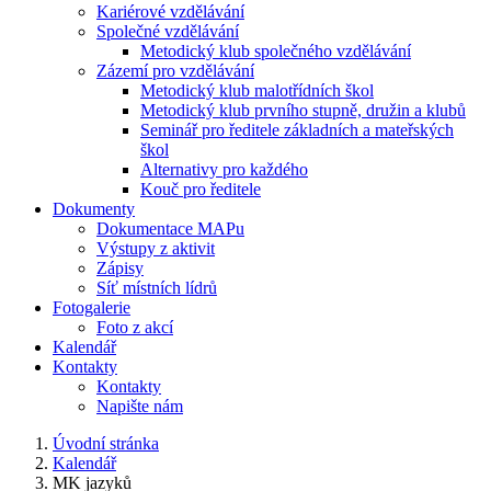
Kariérové vzdělávání
Společné vzdělávání
Metodický klub společného vzdělávání
Zázemí pro vzdělávání
Metodický klub malotřídních škol
Metodický klub prvního stupně, družin a klubů
Seminář pro ředitele základních a mateřských
škol
Alternativy pro každého
Kouč pro ředitele
Dokumenty
Dokumentace MAPu
Výstupy z aktivit
Zápisy
Síť místních lídrů
Fotogalerie
Foto z akcí
Kalendář
Kontakty
Kontakty
Napište nám
Úvodní stránka
Kalendář
MK jazyků